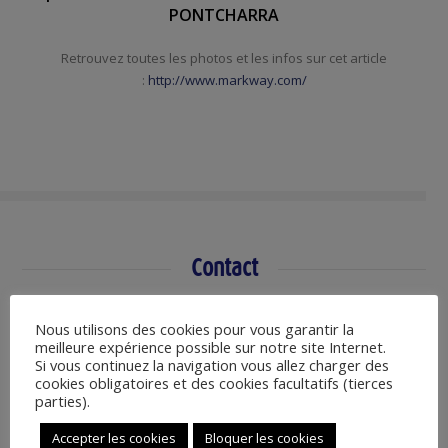
PONTCHARRA
Retrouvez toutes les photos et les infos sur cet article
:
http://www.markway.com/
Contact
Votre nom (obligatoire)
Nous utilisons des cookies pour vous garantir la
meilleure expérience possible sur notre site Internet.
Si vous continuez la navigation vous allez charger des
Votre e-mail (obligatoire)
cookies obligatoires et des cookies facultatifs (tierces
parties).
Sujet
Accepter les cookies
Bloquer les cookies